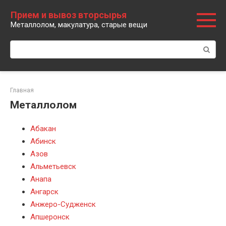
Перейти
Прием и вывоз вторсырья
к
Металлолом, макулатура, старые вещи
контенту
Поиск:
Главная
Металлолом
Абакан
Абинск
Азов
Альметьевск
Анапа
Ангарск
Анжеро-Судженск
Апшеронск