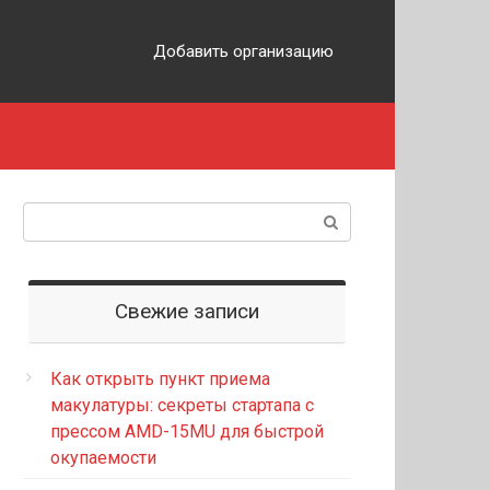
Добавить организацию
Поиск:
Свежие записи
Как открыть пункт приема
макулатуры: секреты стартапа с
прессом AMD-15MU для быстрой
окупаемости