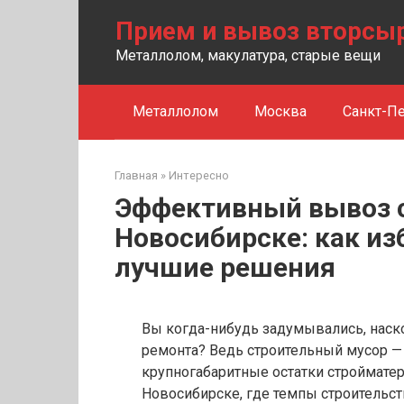
Перейти
Прием и вывоз вторсы
к
контенту
Металлолом, макулатура, старые вещи
Металлолом
Москва
Санкт-Пе
Главная
»
Интересно
Эффективный вывоз с
Новосибирске: как из
лучшие решения
Вы когда-нибудь задумывались, наск
ремонта? Ведь строительный мусор — 
крупногабаритные остатки стройматер
Новосибирске, где темпы строительст