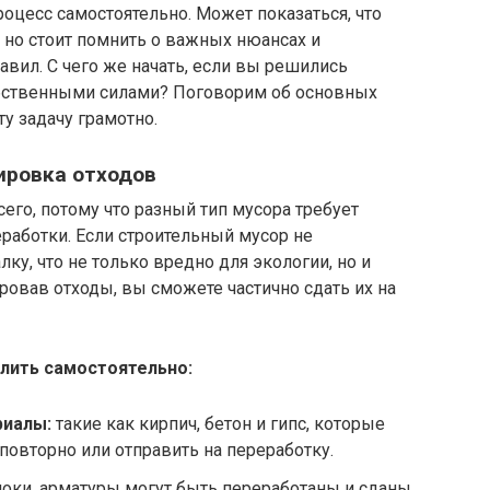
роцесс самостоятельно. Может показаться, что
 но стоит помнить о важных нюансах и
вил. С чего же начать, если вы решились
обственными силами? Поговорим об основных
у задачу грамотно.
ировка отходов
го, потому что разный тип мусора требует
работки. Если строительный мусор не
лку, что не только вредно для экологии, но и
овав отходы, вы сможете частично сдать их на
лить самостоятельно:
риалы:
такие как кирпич, бетон и гипс, которые
повторно или отправить на переработку.
локи, арматуры могут быть переработаны и сданы