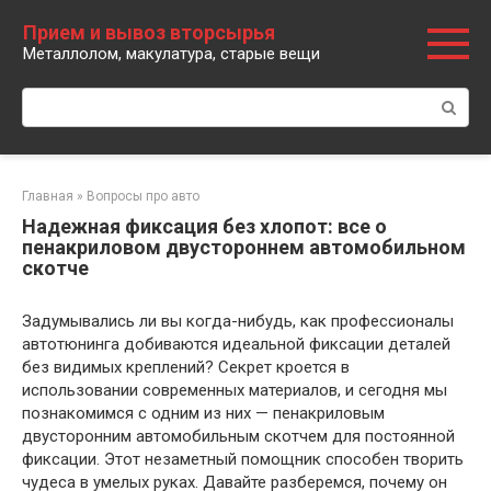
Перейти
Прием и вывоз вторсырья
к
Металлолом, макулатура, старые вещи
контенту
Поиск:
Главная
»
Вопросы про авто
Надежная фиксация без хлопот: все о
пенакриловом двустороннем автомобильном
скотче
Задумывались ли вы когда-нибудь, как профессионалы
автотюнинга добиваются идеальной фиксации деталей
без видимых креплений? Секрет кроется в
использовании современных материалов, и сегодня мы
познакомимся с одним из них — пенакриловым
двусторонним автомобильным скотчем для постоянной
фиксации. Этот незаметный помощник способен творить
чудеса в умелых руках. Давайте разберемся, почему он