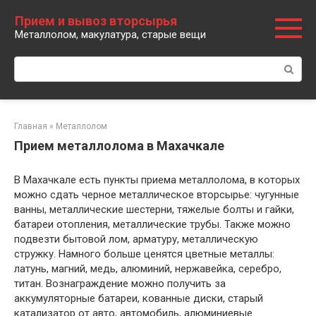
Перейти
Прием и вывоз вторсырья
к
Металлолом, макулатура, старые вещи
контенту
Поиск:
Главная
»
Металлолом
Прием металлолома в Махачкале
В Махачкале есть пункты приема металлолома, в которых
можно сдать черное металлическое вторсырье: чугунные
ванны, металлические шестерни, тяжелые болты и гайки,
батареи отопления, металлические трубы. Также можно
подвезти бытовой лом, арматуру, металлическую
стружку. Намного больше ценятся цветные металлы:
латунь, магний, медь, алюминий, нержавейка, серебро,
титан. Вознаграждение можно получить за
аккумуляторные батареи, кованные диски, старый
катализатор от авто, автомобиль, алюминиевые