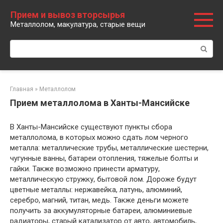
Перейти
Прием и вывоз вторсырья
к
Металлолом, макулатура, старые вещи
контенту
Поиск:
Главная
»
Металлолом
Прием металлолома в Ханты-Мансийске
В Ханты-Мансийске существуют пункты сбора
металлолома, в которых можно сдать лом черного
металла: металлические трубы, металлические шестерни,
чугунные ванны, батареи отопления, тяжелые болты и
гайки. Также возможно принести арматуру,
металлическую стружку, бытовой лом. Дороже будут
цветные металлы: нержавейка, латунь, алюминий,
серебро, магний, титан, медь. Также деньги можете
получить за аккумуляторные батареи, алюминиевые
радиаторы, старый катализатор от авто, автомобиль,