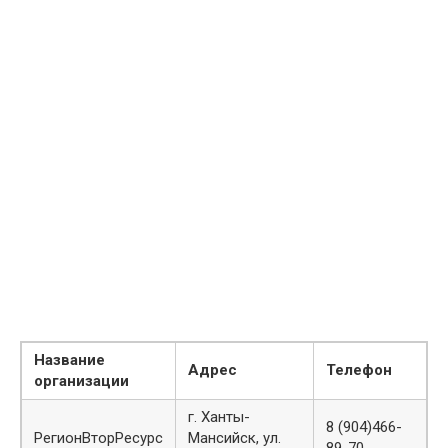
Название
Адрес
Телефон
организации
г. Ханты-
8 (904)466-
РегионВторРесурс
Мансийск, ул.