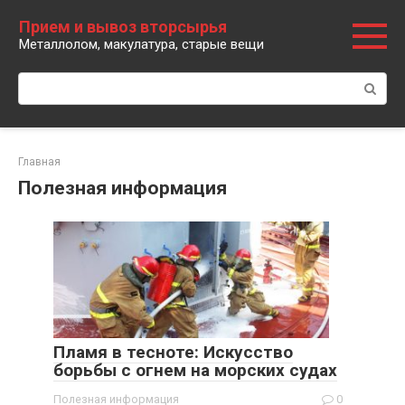
Перейти
Прием и вывоз вторсырья
к
Металлолом, макулатура, старые вещи
контенту
Поиск:
Главная
Полезная информация
Пламя в тесноте: Искусство
борьбы с огнем на морских судах
Полезная информация
0