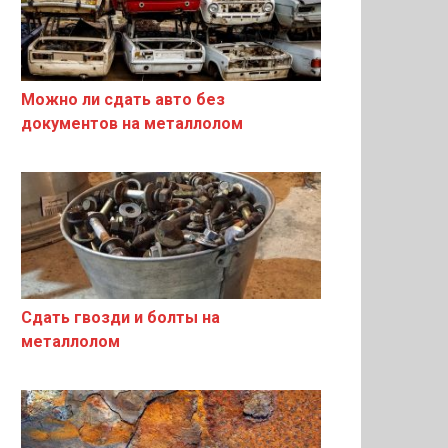
Можно ли сдать авто без
документов на металлолом
Сдать гвозди и болты на
металлолом