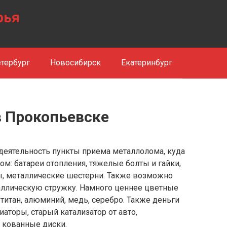
рья
тербург
Новосибирск
Екатеринбург
 Прокопьевске
еятельность пункты приема металлолома, куда
м: батареи отопления, тяжелые болты и гайки,
ы, металлические шестерни. Также возможно
таллическую стружку. Намного ценнее цветные
 титан, алюминий, медь, серебро. Также деньги
торы, старый катализатор от авто,
 кованные диски.