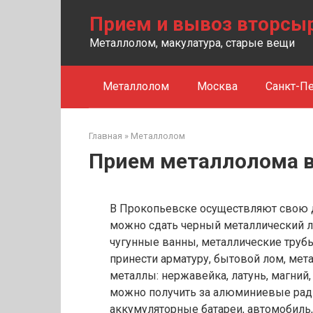
Перейти
Прием и вывоз вторсы
к
контенту
Металлолом, макулатура, старые вещи
Металлолом
Москва
Санкт-Пе
Главная
»
Металлолом
Прием металлолома в
В Прокопьевске осуществляют свою д
можно сдать черный металлический ло
чугунные ванны, металлические труб
принести арматуру, бытовой лом, ме
металлы: нержавейка, латунь, магний,
можно получить за алюминиевые радиа
аккумуляторные батареи, автомобиль,