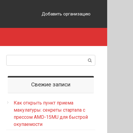
Добавить организацию
Поиск:
Свежие записи
Как открыть пункт приема
макулатуры: секреты стартапа с
прессом AMD-15MU для быстрой
окупаемости