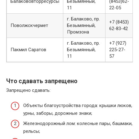
Балакововторресурсы
Безымянный,
(8453)62-
11
22-05
г. Балаково, пр.
+7 (8453)
Поволжскчермет
Безымянный,
62-83-42
Промзона
г. Балаково, пр.
+7 (927)
Пакмил Саратов
Безымянный,
225-27-
11
57
Что сдавать запрещено
Запрещено сдавать:
Объекты благоустройства города: крышки люков,
урны, заборы, дорожные знаки;
Железнодорожный лом: колесные пары, башмаки,
рельсы;