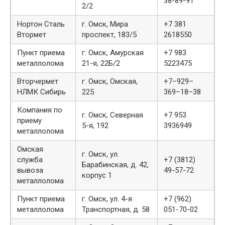
38-89-91
2/2
Нортон Сталь
г. Омск, Мира
+7 381
Втормет
проспект, 183/5
2618550
Пункт приема
г. Омск, Амурская
+7 983
металлолома
21-я, 22Б/2
5223475
Вторчермет
г. Омск, Омская,
+7–929–
НЛМК Сибирь
225
369–18–38
Компания по
г. Омск, Северная
+7 953
приему
5-я, 192
3936949
металлолома
Омская
г. Омск, ул.
служба
+7 (3812)
Барабинская, д. 42,
вывоза
49-57-72
корпус 1
металлолома
Пункт приема
г. Омск, ул. 4-я
+7 (962)
металлолома
Транспортная, д. 58
051-70-02