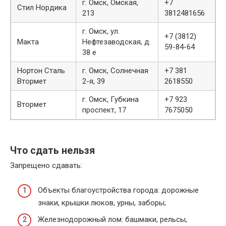
г. Омск, Омская,
+7
Стил Нордика
213
3812481656
г. Омск, ул.
+7 (3812)
Макта
Нефтезаводская, д.
59-84-64
38 е
Нортон Сталь
г. Омск, Солнечная
+7 381
Втормет
2-я, 39
2618550
г. Омск, Губкина
+7 923
Втормет
проспект, 17
7675050
Что сдать нельзя
Запрещено сдавать:
Объекты благоустройства города: дорожные
знаки, крышки люков, урны, заборы;
Железнодорожный лом: башмаки, рельсы,