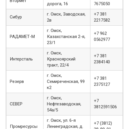
Втормет
дорога, 16
7675050
г. Омск, Заводская,
+7 381
Сибур
2в
2217582
г. Омск,
+7 962
РАДАМЕТ-М
Казахстанская 2-я,
0562977
23/1
г. Омск,
+7 381
Интерсталь
Красноярский
2384140
тракт, 22/4
г. Омск,
+7 381
Резерв
Семиреченская, 99
2375127
к2
г. Омск,
+7
СЕВЕР
Нефтезаводская,
3812591506
54а/5
г. Омск, ул. 6-я
+7 (3812)
Промресурсы
Ленинградская, д.