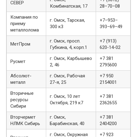
СЕВЕР
Комбинатская, 17
28–70–08
Компания по
г. Омск, Тарская,
+7–953–
приему
300 к3
393–69–49
металлолома
г. Омск, просп.
+7 (913)
МетПром
Губкина, 4, корп.1
620-14-02
г. Омск, Карбышево
+7 381
Русмет
2, 46
2795600
Абсолют-
г. Омск, Рабочая
+7 950
металл
27-я, 25
2154001
Вторичные
г. Омск, 10 лет
+7 381
ресурсы
Октября, 219 к7
2362655
Сибири
Вторчермет
г. Омск,
+7 381
НЛМК Сибирь
Барабинская, 40
2404200
г. Омск, Окружная
+7 923