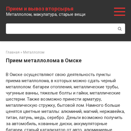
Перейти
Прием и вывоз вторсырья
к
Металлолом, макулатура, старые вещи
контенту
Поиск:
Главная
»
Металлолом
Прием металлолома в Омске
В Омске осуществляют свою деятельность пункты
приема металлолома, в которых можно сдать черный
металлолом: батареи отопления, металлические трубы,
чугунные ванны, тяжелые болты и гайки, металлические
шестерни. Также возможно принести арматуру,
металлическую стружку, бытовой лом. Намного больше
ценятся цветные металлы: алюминий, магний, нержавейка,
титан, латунь, медь, серебро. Деньги возможно получить
за автомобиль, кованные диски, аккумуляторные
батареи, старый катализатор от авто, алюминиевые