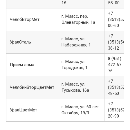
1б
55‒00
+7
г. Миасс, пер.
ЧелябВторМет
(3513)57-
Элеваторный, 1а
00-60
+7
г. Миасс, ул.
УралСталь
(3513)54-
Набережная, 1
36-12
8 (951)
г. Миасс, ул.
Прием лома
472-67-
Городская, 1
76
+7
г. Миасс, ул.
ЧелябинВторЦветМет
(3513)57-
Гуськова, 16а
48-50
+7
г. Миасс, ул. 60 лет
УралЦветМет
(3513)57-
Октября, 19/3
20-90