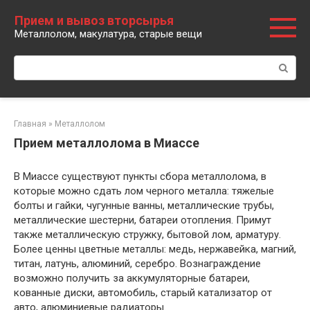
Перейти
Прием и вывоз вторсырья
к
Металлолом, макулатура, старые вещи
контенту
Поиск:
Главная
»
Металлолом
Прием металлолома в Миассе
В Миассе существуют пункты сбора металлолома, в
которые можно сдать лом черного металла: тяжелые
болты и гайки, чугунные ванны, металлические трубы,
металлические шестерни, батареи отопления. Примут
также металлическую стружку, бытовой лом, арматуру.
Более ценны цветные металлы: медь, нержавейка, магний,
титан, латунь, алюминий, серебро. Вознаграждение
возможно получить за аккумуляторные батареи,
кованные диски, автомобиль, старый катализатор от
авто, алюминиевые радиаторы.