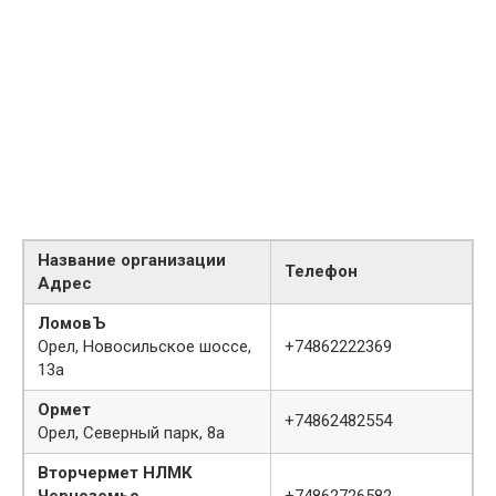
Название организации
Телефон
Адрес
ЛомовЪ
Орел, Новосильское шоссе,
+74862222369
13а
Ормет
+74862482554
Орел, Северный парк, 8а
Вторчермет НЛМК