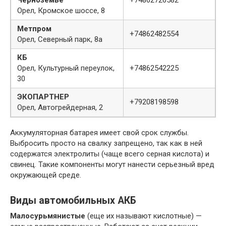
Черноземье
+74862726582
Орел, Кромское шоссе, 8
Метпром
+74862482554
Орел, Северный парк, 8а
КБ
Орел, Культурный переулок,
+74862542225
30
ЭКОПАРТНЕР
+79208198598
Орел, Автогрейдерная, 2
Аккумуляторная батарея имеет свой срок службы.
Выбросить просто на свалку запрещено, так как в ней
содержатся электролиты (чаще всего серная кислота) и
свинец. Такие компоненты могут нанести серьезный вред
окружающей среде.
Виды автомобильных АКБ
Малосурьмянистые
(еще их называют кислотные) —