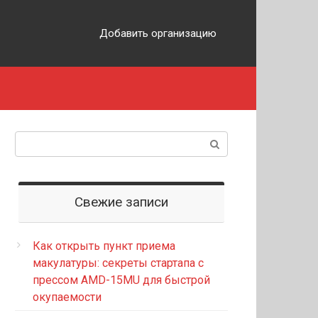
Добавить организацию
Поиск:
Свежие записи
Как открыть пункт приема
макулатуры: секреты стартапа с
прессом AMD-15MU для быстрой
окупаемости