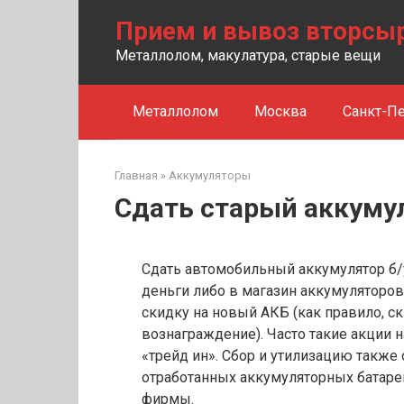
Перейти
Прием и вывоз вторсы
к
контенту
Металлолом, макулатура, старые вещи
Металлолом
Москва
Санкт-Пе
Главная
»
Аккумуляторы
Сдать старый аккуму
Сдать автомобильный аккумулятор б/
деньги либо в магазин аккумуляторов
скидку на новый АКБ (как правило, 
вознаграждение). Часто такие акции 
«трейд ин». Сбор и утилизацию такж
отработанных аккумуляторных батаре
фирмы.