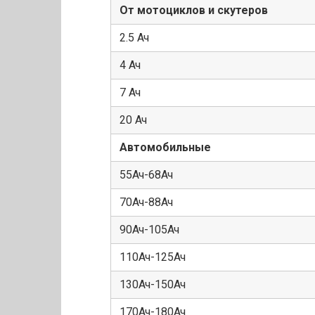
От мотоциклов и скутеров
2.5 Ач
4 Ач
7 Ач
20 Ач
Автомобильные
55Ач-68Ач
70Ач-88Ач
90Ач-105Ач
110Ач-125Ач
130Ач-150Ач
170Ач-180Ач