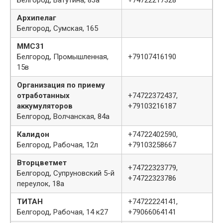
Белгород, Ватутина, 83а
+74722217328
Архипелаг
Белгород, Сумская, 165
ММС31
Белгород, Промышленная,
+79107416190
15в
Организация по приему
отработанных
+74722372437,
аккумуляторов
+79103216187
Белгород, Волчанская, 84а
Калидон
+74722402590,
Белгород, Рабочая, 12л
+79103258667
Вторцветмет
+74722323779,
Белгород, Супруновский 5-й
+74722323786
переулок, 18а
ТИТАН
+74722224141,
Белгород, Рабочая, 14 к27
+79066064141