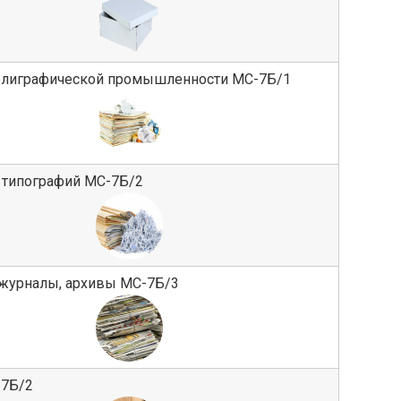
олиграфической промышленности МС-7Б/1
 типографий МС-7Б/2
 журналы, архивы МС-7Б/3
-7Б/2