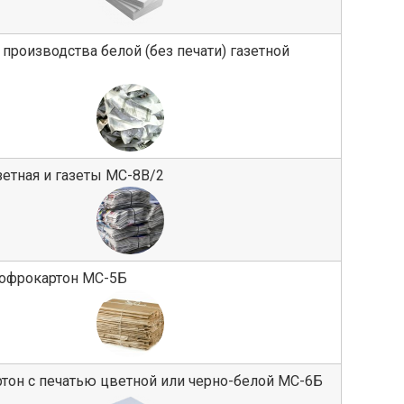
 производства белой (без печати) газетной
зетная и газеты МС-8В/2
гофрокартон МС-5Б
тон с печатью цветной или черно-белой МС-6Б