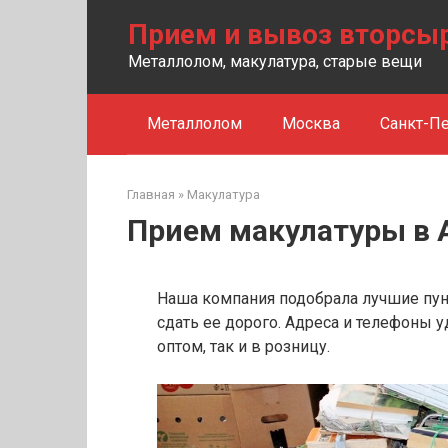
Перейти
Прием и вывоз вторсы
к
контенту
Металлолом, макулатура, старые вещи
Металлолом
Москва
Санкт-Пе
Главная
»
Макулатура
Прием макулатуры в 
Наша компания подобрала лучшие пун
сдать ее дорого. Адреса и телефоны 
оптом, так и в розницу.