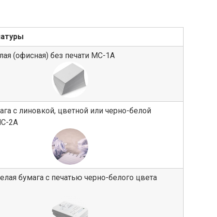
латуры
лая (офисная) без печати МС-1А
ага с линовкой, цветной или черно-белой
МС-2А
елая бумага с печатью черно-белого цвета