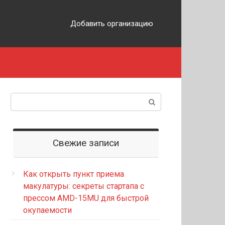
Добавить организацию
Поиск:
Свежие записи
Как открыть пункт приема
макулатуры: секреты стартапа с
прессом AMD-15MU для быстрой
окупаемости